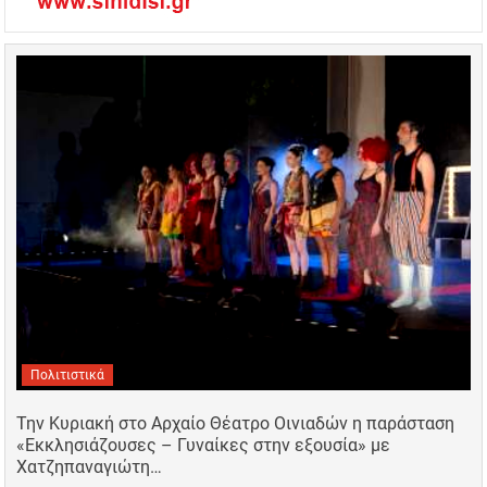
Πολιτιστικά
Την Κυριακή στο Αρχαίο Θέατρο Οινιαδών η παράσταση
«Εκκλησιάζουσες – Γυναίκες στην εξουσία» με
Χατζηπαναγιώτη…