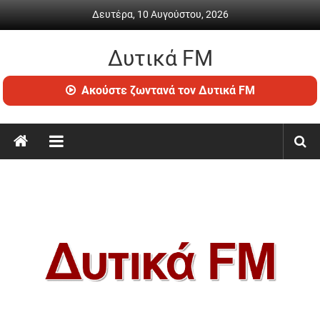
Skip
Δευτέρα, 10 Αυγούστου, 2026
to
content
Δυτικά FM
Ραδιόφωνο
Ακούστε ζωντανά τον Δυτικά FM
•
Καθημερινή
ενημέρωση
&
ψυχαγωγία