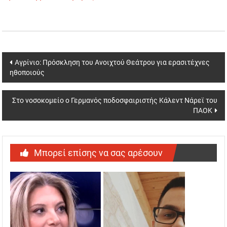
Post
Αγρίνιο: Πρόσκληση του Ανοιχτού Θεάτρου για ερασιτέχνες
ηθοποιούς
navigation
Στο νοσοκομείο ο Γερμανός ποδοσφαιριστής Κάλεντ Νάρεϊ του
ΠΑΟΚ
Μπορεί επίσης να σας αρέσουν