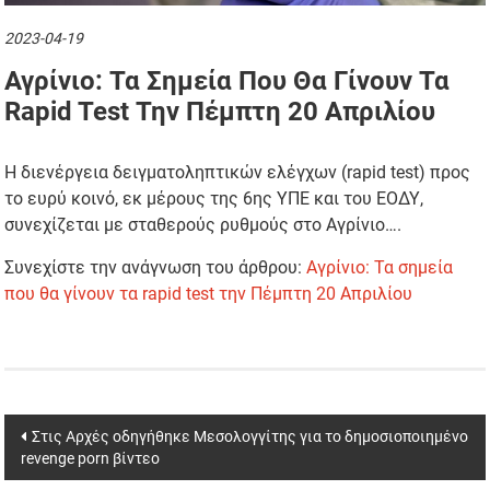
2023-04-19
Αγρίνιο: Τα Σημεία Που Θα Γίνουν Τα
Rapid Test Την Πέμπτη 20 Απριλίου
Η διενέργεια δειγματοληπτικών ελέγχων (rapid test) προς
το ευρύ κοινό, εκ μέρους της 6ης ΥΠΕ και του ΕΟΔΥ,
συνεχίζεται με σταθερούς ρυθμούς στο Αγρίνιο….
Συνεχίστε την ανάγνωση του άρθρου:
Αγρίνιο: Τα σημεία
που θα γίνουν τα rapid test την Πέμπτη 20 Απριλίου
Post
Στις Αρχές οδηγήθηκε Μεσολογγίτης για το δημοσιοποιημένο
revenge porn βίντεο
navigation