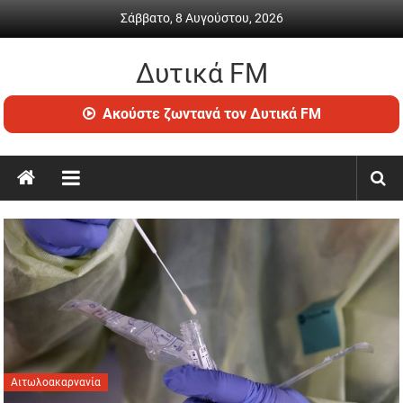
Skip
Σάββατο, 8 Αυγούστου, 2026
to
content
Δυτικά FM
Ραδιόφωνο
Ακούστε ζωντανά τον Δυτικά FM
•
Καθημερινή
ενημέρωση
&
ψυχαγωγία
Αιτωλοακαρνανία