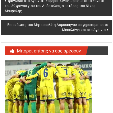
Τραγωδία στο Αγρίνιο: “Έσβησε” λίγες ώρες μετά το θάνατο
του 39χρονου γιου του Απόστολου, ο πατέρας του Νίκος
navigation
Μαυρέλης
Επισκέψεις του Μητροπολίτη Δαμασκηνού σε γηροκομεία στο
Μεσολόγγι και στο Αγρίνιο
Μπορεί επίσης να σας αρέσουν