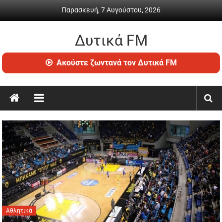
Skip
Παρασκευή, 7 Αυγούστου, 2026
to
content
Δυτικά FM
Ραδιόφωνο
Ακούστε ζωντανά τον Δυτικά FM
•
Καθημερινή
ενημέρωση
&
ψυχαγωγία
Αθλητικά