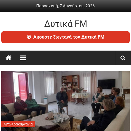
Skip
Παρασκευή, 7 Αυγούστου, 2026
to
content
Δυτικά FM
Ραδιόφωνο
Ακούστε ζωντανά τον Δυτικά FM
•
Καθημερινή
ενημέρωση
&
ψυχαγωγία
Αιτωλοακαρνανία