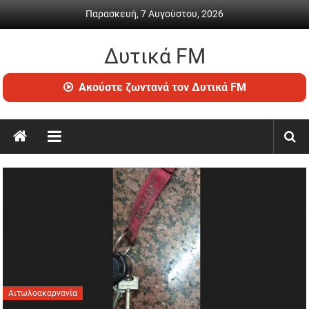
Skip
Παρασκευή, 7 Αυγούστου, 2026
to
content
Δυτικά FM
Ραδιόφωνο
Ακούστε ζωντανά τον Δυτικά FM
•
Καθημερινή
ενημέρωση
&
ψυχαγωγία
Αιτωλοακαρνανία