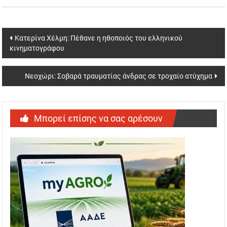
Post
Κατερίνα Χέλμη: Πέθανε η ηθοποιός του ελληνικού
κινηματογράφου
navigation
Νεοχώρι: Σοβαρά τραυματίας άνδρας σε τροχαίο ατύχημα
Μπορεί επίσης να σας αρέσουν