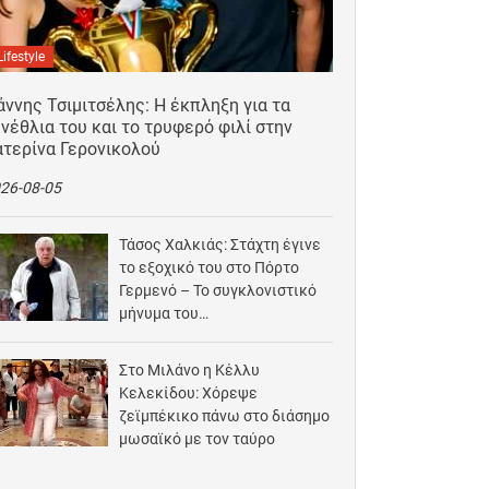
Lifestyle
άννης Τσιμιτσέλης: Η έκπληξη για τα
νέθλια του και το τρυφερό φιλί στην
ατερίνα Γερονικολού
26-08-05
Τάσος Χαλκιάς: Στάχτη έγινε
το εξοχικό του στο Πόρτο
Γερμενό – Το συγκλονιστικό
μήνυμα του…
2026-08-03
Στο Μιλάνο η Κέλλυ
Κελεκίδου: Χόρεψε
ζεϊμπέκικο πάνω στο διάσημο
μωσαϊκό με τον ταύρο
2026-08-02