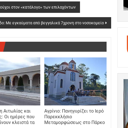
ούχοι στον «κατάλογο» των επιλαχόντων
δο: Με εγκαύματα από βεγγαλικά 7χρονη στο νοσοκομείο
 Αιτωλίας και
Αγρίνιο: Πανηγυρίζει το Ιερό
ς: Οι ημέρες που
Παρεκκλήσιο
ίνουν κλειστά τα
Μεταμορφώσεως στο Πάρκο