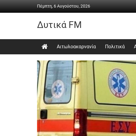
Skip
Πέμπτη, 6 Αυγούστου, 2026
to
content
Δυτικά FM
Ραδιόφωνο
•
Αιτωλοακαρνανία
Πολιτικά
Καθημερινή
ενημέρωση
&
ψυχαγωγία