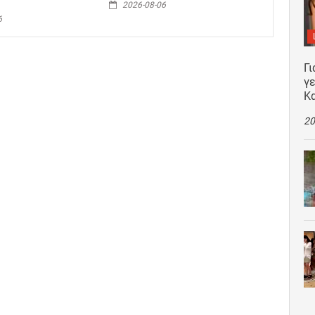
2026-08-06
6
Γι
γε
Κ
20