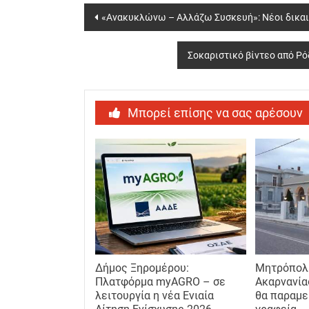
Post
«Ανακυκλώνω – Αλλάζω Συσκευή»: Νέοι δικαι
navigation
Σοκαριστικό βίντεο από Ρό
Μπορεί επίσης να σας αρέσουν
Δήμος Ξηρομέρου:
Μητρόπολη
Πλατφόρμα myAGRO – σε
Ακαρνανία
λειτουργία η νέα Ενιαία
θα παραμε