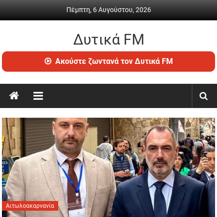
Skip
Πέμπτη, 6 Αυγούστου, 2026
to
content
Δυτικά FM
Ραδιόφωνο
Ακούστε ζωντανά τον Δυτικά FM
•
Καθημερινή
ενημέρωση
&
ψυχαγωγία
Αιτωλοακαρνανία