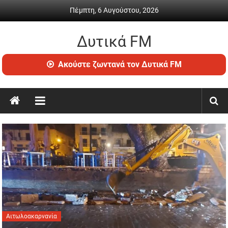
Skip
Πέμπτη, 6 Αυγούστου, 2026
to
content
Δυτικά FM
Ραδιόφωνο
Ακούστε ζωντανά τον Δυτικά FM
•
Καθημερινή
ενημέρωση
&
ψυχαγωγία
Αιτωλοακαρνανία