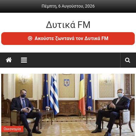
Skip
Πέμπτη, 6 Αυγούστου, 2026
to
content
Δυτικά FM
Ραδιόφωνο
Ακούστε ζωντανά τον Δυτικά FM
•
Καθημερινή
ενημέρωση
&
ψυχαγωγία
Οικονομία