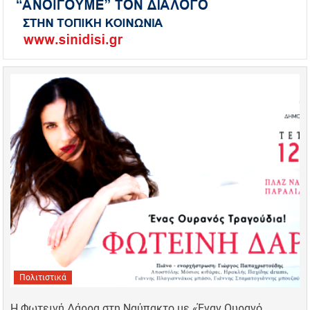
Πολιτιστικά
Η Φωτεινή Δάρρα στη Ναύπακτο με «Έναν Ουρανό