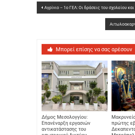
Post
Αγρίνιο – 1ο ΓΕΛ: Οι δράσεις του σχολείου κα
navigation
Αιτωλοακαρνα
Μπορεί επίσης να σας αρέσουν
Δήμος Μεσολογγίου:
Μακρυνεία
Επανέναρξη εργασιών
πρώτης ε
αντικατάστασης του
Δεκαπεντ