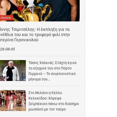
Lifestyle
άννης Τσιμιτσέλης: Η έκπληξη για τα
νέθλια του και το τρυφερό φιλί στην
ατερίνα Γερονικολού
26-08-05
Τάσος Χαλκιάς: Στάχτη έγινε
το εξοχικό του στο Πόρτο
Γερμενό – Το συγκλονιστικό
μήνυμα του…
2026-08-03
Στο Μιλάνο η Κέλλυ
Κελεκίδου: Χόρεψε
ζεϊμπέκικο πάνω στο διάσημο
μωσαϊκό με τον ταύρο
2026-08-02