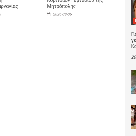
η
Κοριτσιών Γυμνασίου της
αρνανίας
Μητρόπολης
6
2026-08-06
Γι
γε
Κ
20