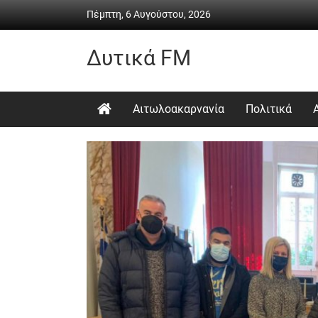
Skip
Πέμπτη, 6 Αυγούστου, 2026
to
content
Δυτικά FM
Ραδιόφωνο
•
Αιτωλοακαρνανία
Πολιτικά
Καθημερινή
ενημέρωση
&
ψυχαγωγία