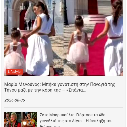
Lifestyle
Μαρία Μενούνος: Μπήκε γονατιστή στην Παναγιά της
Τήνου μαζί με την κόρη της – «Σπάνια…
2026-08-06
Ζέτα Μακρυπούλια: Γιόρτασε τα 48α
γενέθλιά της στο Αίγιο – Η έκπληξη του
θιάσου της…