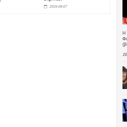
8
2026-08-07
Η
Φ
(β
20