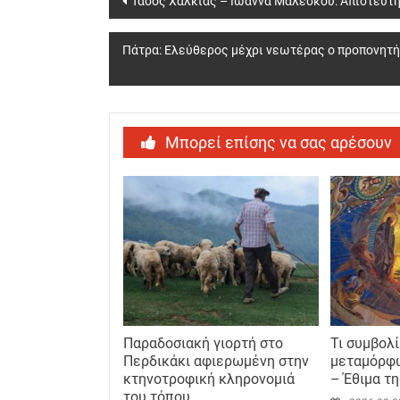
Τάσος Χαλκιάς – Ιωάννα Μαλέσκου: Απίστευτη
navigation
Πάτρα: Ελεύθερος μέχρι νεωτέρας ο προπονητής
Μπορεί επίσης να σας αρέσουν
Παραδοσιακή γιορτή στο
Τι συμβολί
Περδικάκι αφιερωμένη στην
μεταμόρφ
κτηνοτροφική κληρονομιά
– Έθιμα τ
του τόπου