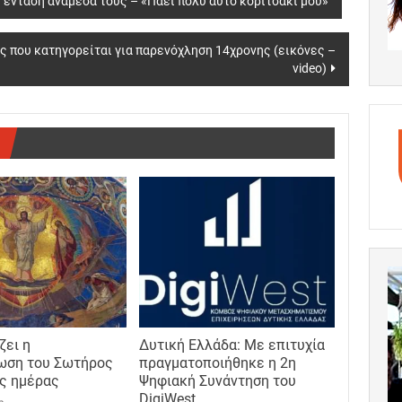
 ένταση ανάμεσά τους – «Πάει πολύ αυτό κοριτσάκι μου»
 που κατηγορείται για παρενόχληση 14χρονης (εικόνες –
video)
ζει η
Δυτική Ελλάδα: Με επιτυχία
ωση του Σωτήρος
πραγματοποιήθηκε η 2η
ης ημέρας
Ψηφιακή Συνάντηση του
DigiWest