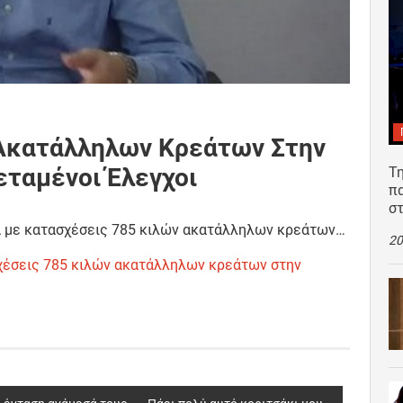
 Ακατάλληλων Κρεάτων Στην
εταμένοι Έλεγχοι
Τη
π
σ
ρά με κατασχέσεις 785 κιλών ακατάλληλων κρεάτων…
20
χέσεις 785 κιλών ακατάλληλων κρεάτων στην