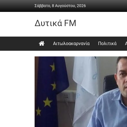
Skip
Σάββατο, 8 Αυγούστου, 2026
to
content
Δυτικά FM
Ραδιόφωνο
•
Αιτωλοακαρνανία
Πολιτικά
Καθημερινή
ενημέρωση
&
ψυχαγωγία