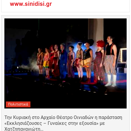
Πολιτιστικά
Την Κυριακή στο Αρχαίο Θέατρο Οινιαδών η παράσταση
«Εκκλησιάζουσες – Γυναίκες στην εξουσία» με
Χατζηπαναγιώτη…