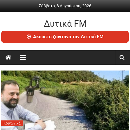
Skip
Σάββατο, 8 Αυγούστου, 2026
to
content
Δυτικά FM
Ραδιόφωνο
Ακούστε ζωντανά τον Δυτικά FM
•
Καθημερινή
ενημέρωση
&
ψυχαγωγία
Κοινωνικά