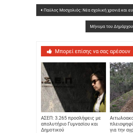
Post
Παύλος Μοσχολιός: Νέα σχολική χρονιά και ε
navigation
Μήνυμα του Δημάρχου 
Μπορεί επίσης να σας αρέσουν
ΑΣΕΠ: 3.265 προσλήψεις με
Αιτωλοακα
απολυτήριο Γυμνασίου και
πλειοψηφ
Δημοτικού
για την αγ