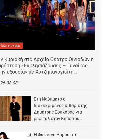
Πολιτιστικά
ν Κυριακή στο Αρχαίο Θέατρο Οινιαδών η
αράσταση «Εκκλησιάζουσες – Γυναίκες
την εξουσία» με Χατζηπαναγιώτη…
26-08-08
Στη Ναύπακτο ο
διακεκριμένος κιθαριστής
Δημήτρης Σουκαράς για
ρεσιτάλ στον Κήπο του
Αρχοντικού Μπότσαρη
2026-08-07
Η Φωτεινή Δάρρα στη