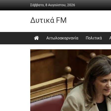
Skip
Σάββατο, 8 Αυγούστου, 2026
to
content
Δυτικά FM
Ραδιόφωνο
•
Αιτωλοακαρνανία
Πολιτικά
Καθημερινή
ενημέρωση
&
ψυχαγωγία