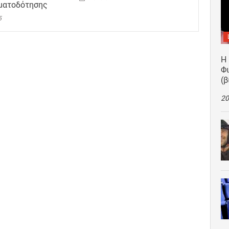
ματοδότησης
5
Η
Φ
(β
20