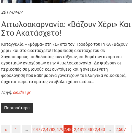
2017-04-07
Αιτωλοακαρνανία: «Βάζουν Χέρι» Και
Στο Ακατάσχετο!
Καταγγελία – «βόμβα» στη «Σ» από τον Πρόεδρο του ΙΝΚΑ «Βάζουν
χέρι» και στο ακατάσχετο! Παραβίαση ακατάσχετου σε
λογαριασμούς μισθοδοσίας, συντάξεων, επιδομάτων ακόμα και
αγροτικών ενισχύσεων στην Αιτωλοακαρνανία Δε φτάνουν οι
περικοπές σε μισθούς και συντάξεις και η ανεξέλεγκτη
φορολόγηση που καθημερινά γονατίζουν τα Ελληνικά νοικοκυριά,
έρχεται τώρα το κράτος να «βάλει χέρι» ακόμα…
Πηγή:
sinidisi.gr
Περισσότερα
«
1
…
2,477
2,478
2,479
2,480
2,481
2,482
2,483
…
2,507